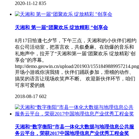
2020-11-12
835
天湘和 第一届“团聚欢乐 绽放精彩 ”创享会
8月17日恰逢七夕节，下午三点，天湘和的小伙伴们相约
在公司活动室，把茶言欢，共叙桑麻。在劲爆的音乐和
礼炮声中，拉开了“天湘和第一届‘团聚欢乐 绽放精彩’创
享会”的序幕。
http://demo.geowin.cn/upload/201903/1551849889957214.png
开场小游戏你演我猜，伙伴们踊跃参加，滑稽的动作、
搞笑的语言让现场欢笑声不断。 欢迎新伙伴环节，咱们
可亲可爱的姚
2018-08-17
602
天湘和“数字衡阳”市县一体化大数据与地理信息公共服
务云平台，荣获2017中国地理信息产业优秀工程金奖