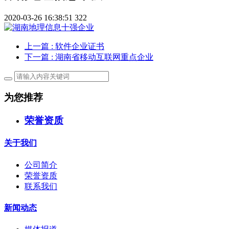
2020-03-26 16:38:51
322
上一篇
: 软件企业证书
下一篇
: 湖南省移动互联网重点企业
为您推荐
荣誉资质
关于我们
公司简介
荣誉资质
联系我们
新闻动态