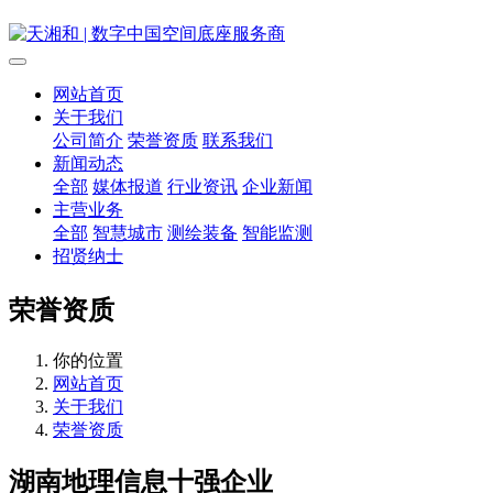
网站首页
关于我们
公司简介
荣誉资质
联系我们
新闻动态
全部
媒体报道
行业资讯
企业新闻
主营业务
全部
智慧城市
测绘装备
智能监测
招贤纳士
荣誉资质
你的位置
网站首页
关于我们
荣誉资质
湖南地理信息十强企业